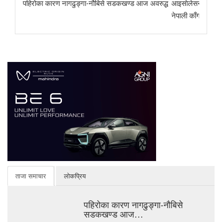
पहिरोका कारण नागढुङ्गा-नौबिसे सडकखण्ड आज अवरुद्ध
आइसाेलेसन निर्माणका 
नेपाली काँग्रेस
ताजा समाचार
लोकप्रिय
पहिरोका कारण नागढुङ्गा-नौबिसे
सडकखण्ड आज…