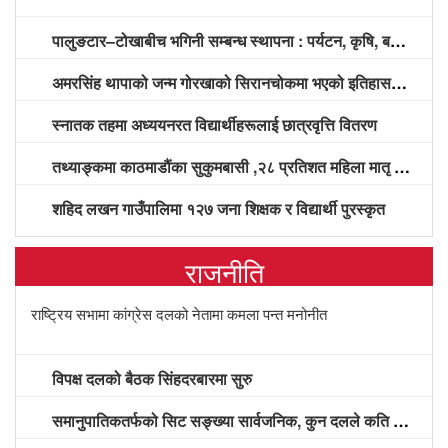
पालुङटार–टोखाबीच भगिनी सम्बन्ध स्थापना : पर्यटन, कृषि, बजार प्रवद्र्धन र विकास साझेदारीमा सहकार्य गर्ने सहमति
अमरसिंह थापाको जन्म गोरखाको सिरानचोकमा भएको इतिहासविद्हरूको दाबी
स्नातक तहमा अध्ययनरत विद्यार्थीहरूलाई छात्रवृत्ति वितरण
तथ्याङ्कमा काठमाडौंका सुकुमबासी ,२८ प्रतिशत महिला मातृ स्वास्थ्य सेवाको पूर्ण चक्रबाट वञ्चित
शहिद लखन गाउँपालिमा १२७ जना शिक्षक र विद्यार्थी पुरस्कृत
राजनीति
राष्ट्रिय सभामा कांग्रेस दलको नेतामा कमला पन्त मनोनीत
विपक्ष दलको बैठक सिंहदरबारमा सुरु
समानुपातिकतर्फको सिट सङ्ख्या सार्वजनिक, कुन दलले कति सिट पाए? (सूचीसहित)