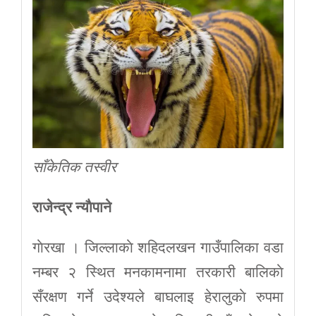
साँकेतिक तस्वीर
राजेन्द्र न्याैपाने
गाेरखा । जिल्लाकाे शहिदलखन गाउँपालिका वडा
नम्बर २ स्थित मनकामनामा तरकारी बालिकाे
सँरक्षण गर्ने उदेश्यले बाघलाइ हेरालुकाे रुपमा