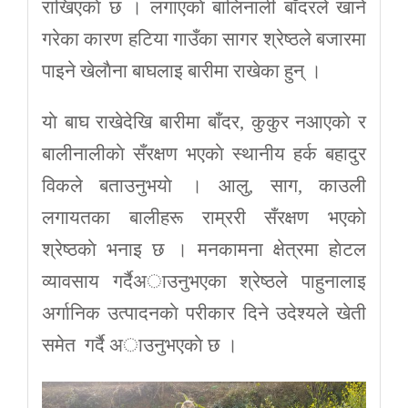
राखिएकाे छ । लगाएकाे बालिनाली बाँदरले खाने
गरेका कारण हटिया गाउँका सागर श्रेष्ठले बजारमा
पाइने खेलाैना बाघलाइ बारीमा राखेका हुन् ।
याे बाघ राखेदेखि बारीमा बाँदर, कुकुर नआएकाे र
बालीनालीकाे सँरक्षण भएकाे स्थानीय हर्क बहादुर
विकले बताउनुभयाे । आलु, साग, काउली
लगायतका बालीहरू राम्ररी सँरक्षण भएकाे
श्रेष्ठकाे भनाइ छ । मनकामना क्षेत्रमा हाेटल
व्यावसाय गर्दैअाउनुभएका श्रेष्ठले पाहुनालाइ
अर्गानिक उत्पादनकाे परीकार दिने उदेश्यले खेती
समेत गर्दै अाउनुभएकाे छ ।