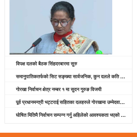
विपक्ष दलको बैठक सिंहदरबारमा सुरु
समानुपातिकतर्फको सिट सङ्ख्या सार्वजनिक, कुन दलले कति सिट पाए? (सूचीसहित)
गोरखा निर्वाचन क्षेत्र नम्बर १ मा सुदन गुरुङ विजयी
पूर्व प्रधानमन्त्री भट्टराई सहितका दलहरुले गोरखामा उम्मेदवारी दर्ता गराए
घोषित मितिमै निर्वाचन सम्पन्न गर्नु अहिलेको आवश्यकता भएको नेकपा नेता श्रेष्ठको भनाइ