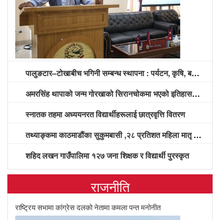
पालुङटार–टोखाबीच भगिनी सम्बन्ध स्थापना : पर्यटन, कृषि, बजार प्रवद्र्धन र विकास साझेदारीमा सहकार्य गर्ने सहमति
अमरसिंह थापाको जन्म गोरखाको सिरानचोकमा भएको इतिहासविद्हरूको दाबी
स्नातक तहमा अध्ययनरत विद्यार्थीहरूलाई छात्रवृत्ति वितरण
तथ्याङ्कमा काठमाडौंका सुकुमबासी ,२८ प्रतिशत महिला मातृ स्वास्थ्य सेवाको पूर्ण चक्रबाट वञ्चित
शहिद लखन गाउँपालिमा १२७ जना शिक्षक र विद्यार्थी पुरस्कृत
राजनीति
राष्ट्रिय सभामा कांग्रेस दलको नेतामा कमला पन्त मनोनीत