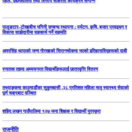
पहल, उद्यमशीलता तथा वित्तीय साक्षरता कार्यक्रम सम्पन्न
पालुङटार–टोखाबीच भगिनी सम्बन्ध स्थापना : पर्यटन, कृषि, बजार प्रवद्र्धन र
विकास साझेदारीमा सहकार्य गर्ने सहमति
अमरसिंह थापाको जन्म गोरखाको सिरानचोकमा भएको इतिहासविद्हरूको दाबी
स्नातक तहमा अध्ययनरत विद्यार्थीहरूलाई छात्रवृत्ति वितरण
तथ्याङ्कमा काठमाडौंका सुकुमबासी ,२८ प्रतिशत महिला मातृ स्वास्थ्य सेवाको
पूर्ण चक्रबाट वञ्चित
शहिद लखन गाउँपालिमा १२७ जना शिक्षक र विद्यार्थी पुरस्कृत
राजनीति