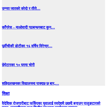
उन्नत जातकाे काेदाे र तीते…
काँग्रेस – माओवादी गठबन्धनबाट कुन…
पूर्वीचाैकी डाेटीका १६ वर्षिय विरेन्द्र…
छेपेटारका १० घरमा चाेरी
शहिदलखनका विद्यालयमा पाक्दछ छ बार,…
शिक्षा
वैदेशिक रोजगारीबाट फर्किएका युवालाई स्वदेशमै उद्यमी बनाउन पालुङटारको