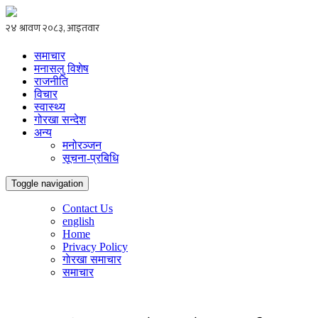
समाचार
मनासलु विशेष
राजनीति
विचार
स्वास्थ्य
गोरखा सन्देश
अन्य
मनोरञ्जन
सूचना-प्रबिधि
Toggle navigation
Contact Us
english
Home
Privacy Policy
गाेरखा समाचार
समाचार