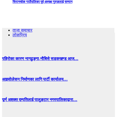
सिरानचोक गाउँपालिका पूर्व अध्यक्ष गुरुङलाई सम्मान
ताजा समाचार
लोकप्रिय
पहिरोका कारण नागढुङ्गा-नौबिसे सडकखण्ड आज…
आइसाेलेसन निर्माणका लागि पार्टी कार्यालय…
पूर्ण अशक्त दम्पतिलाई पालुङटार नगरपालिकाद्वारा…