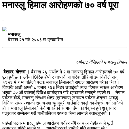
मनास्लु हिमाल आरोहणको ७० वर्ष पूरा
-
मनासलु
वैशाख २१ गते २०८३ मा प्रकाशित
स्याेबाट देखिएकाे मनासलु हिमाल
वैशाख, गोरखा ।
बैशाख २६ अर्थात मे ९ मा मनास्लु हिमाल आरोहणको ७० बर्ष
पूरा हुदैँ छ । उर्केन छिरिङ शेर्पा र जापानी नागरिक तोशियो इमानिशीले सन्
१९५६ मे ९ मा पहिलो पटक मनास्लु हिमालको सफल आरोहण गरेका थिए ।
विश्वकै आठौ अग्लोे ८ हजार १६३ मिटर उचाईको उक्त हिमाल सफल आरोहण
भएको ७० औं बर्षलाई विविध कार्यक्रम गरि धुमधामले मनाइने भएको छ । नेपाल
पर्यटन वोर्ड, मनास्लु संरक्षण क्षेत्र (एमक्याप) लगायत पर्यटन क्षेत्रमा आवद्ध
विभिन्न संघसंस्थाको समन्वयमा चुमनुव्री गाउँपालिकाले कार्यक्रम गर्न लागेको
हो । मनास्लु हिमालको फेदीमा रहेको सामागाउँमा कार्यक्रम हुने शुक्रवार
पत्रकार सम्मेलन गरी गाउँपालिका अध्यक्ष निमा लामाले बताउनुभयो ।
पहिलो पटक मनास्लु हिमाल आरोहण गर्नेहरुसँगै अन्य आरोहीहरुको मूर्ति
अनावरण गरिने भएको छ । ‘आरोहीहरुको हामीले मूर्ति बनाएका छौ,’