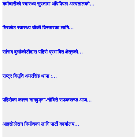
कर्मचारीको स्वास्थ्य सुरक्षामा आँपपिपल अस्पतालको…
मिरकोट स्वास्थ्य चौकी विस्तारका लागि…
सांसद बुर्लाकोटीद्वारा पहिरो प्रभावित क्षेत्रको…
राष्ट्र विभूति अमरसिंह थापा :…
पहिरोका कारण नागढुङ्गा-नौबिसे सडकखण्ड आज…
आइसाेलेसन निर्माणका लागि पार्टी कार्यालय…