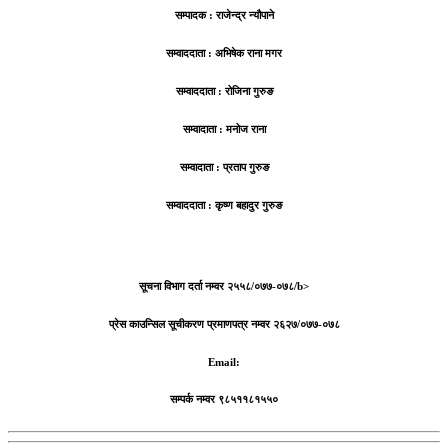
सम्पादक : राजेन्द्र न्यौपाने
सम्वाददाता : अभिषेक राना मगर
सम्वाददाता : रोजिना गुरुङ
सम्वादाता : मनोज राना
सम्वादाता : प्रताप गुरुङ
सम्वाददाता : कृष्ण बहादुर गुरुङ
सूचना विभाग दर्ता नम्वर २५५८/०७७-०७८/b>
प्रेस काउन्सिल सूचीकरण प्रमाणपत्र नम्वर २६२७/०७७-०७८
Email:
सम्पर्क नम्वर ९८५११८१५५०