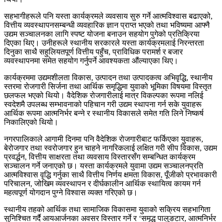
सहभागीहरूले पनि यस्ता कार्यक्रमले व्यवसाय सुरु गर्ने आत्मविश्वास बढाएको,
वित्तीय व्यवस्थापनसम्बन्धी व्यवहारिक ज्ञान प्राप्त भएको तथा भविष्यमा आफ्नै
उद्यम सञ्चालनका लागि स्पष्ट योजना बनाउन सहयोग पुगेको प्रतिक्रिया
दिएका थिए। उनीहरूले स्थानीय सरकारले यस्ता कार्यक्रमलाई निरन्तरता
दिनुका साथै सहुलियतपूर्ण वित्तीय पहुँच, प्राविधिक परामर्श र बजार
व्यवस्थापनमा समेत सहयोग गर्नुपर्ने आवश्यकता औंल्याएका थिए।
कार्यक्रममा उद्यमशीलता विकास, उत्पादन तथा उत्पादकत्व अभिवृद्धि, स्थानीय
स्तरमा रोजगारी सिर्जना तथा आर्थिक समृद्धिमा युवाको भूमिका विषयमा विस्तृत
छलफल भएको थियो। वैदेशिक रोजगारीलाई मात्र विकल्पका रूपमा नलिई
स्वदेशमै उपलब्ध सम्भावनाको पहिचान गरी उद्यम स्थापना गर्न सके युवाहरू
आर्थिक रूपमा आत्मनिर्भर बन्ने र स्थानीय विकासले समेत गति लिने निष्कर्ष
निकालिएको थियो।
नगरपालिकाले आगामी दिनमा पनि वैदेशिक रोजगारीबाट फर्किएका युवाहरू,
बेरोजगार तथा स्वरोजगार हुन चाहने नागरिकलाई लक्षित गरी सीप विकास, उद्यम
प्रवर्द्धन, वित्तीय साक्षरता तथा व्यवसाय विस्तारसँग सम्बन्धित कार्यक्रम
सञ्चालन गर्ने जनाएको छ। यस्ता कार्यक्रमले युवामा उद्यम सञ्चालनप्रति
आत्मविश्वास वृद्धि गर्नुका साथै वित्तीय निर्णय क्षमता विकास, पूँजीको प्रभावकारी
परिचालन, जोखिम व्यवस्थापन र दीर्घकालीन आर्थिक स्थायित्व कायम गर्न
महत्वपूर्ण योगदान पुग्ने विश्वास व्यक्त गरिएको छ।
स्थानीय तहको आर्थिक तथा सामाजिक विकासमा युवाको सक्रिय सहभागिता
सुनिश्चित गर्दै आयआर्जनका अवसर विस्तार गर्ने र ‘समृद्ध पालुङटार, आत्मनिर्भर