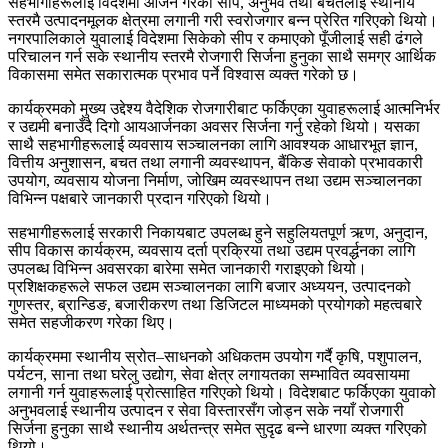
सहभागीहरूलाई विदेशमा आर्जन गरेको सीप, अनुभव तथा बचतलाई स्थानीय
स्तरमै उत्पादनमूलक क्षेत्रमा लगानी गरी स्वरोजगार बन्न प्रेरित गरिएको थियो।
नगरपालिकाले युवालाई विदेशमा सिकेको सीप र कमाएको पूँजीलाई सही ढंगले
परिचालन गर्न सके स्थानीय स्तरमै रोजगारी सिर्जना हुनुका साथै समग्र आर्थिक
विकासमा समेत सकारात्मक प्रभाव पर्ने विश्वास व्यक्त गरेको छ।
कार्यक्रमको मुख्य उद्देश्य वैदेशिक रोजगारीबाट फर्किएका युवाहरूलाई आत्मनिर्भर
र उद्यमी बनाउँदै दिगो आयआर्जनका अवसर सिर्जना गर्नु रहेको थियो। यसका
साथै सहभागीहरूलाई व्यवसाय सञ्चालनका लागि आवश्यक आधारभूत ज्ञान,
वित्तीय अनुशासन, बचत तथा लगानी व्यवस्थापन, बैंकिङ सेवाको प्रभावकारी
उपयोग, व्यवसाय योजना निर्माण, जोखिम व्यवस्थापन तथा उद्यम सञ्चालनका
विभिन्न पक्षबारे जानकारी प्रदान गरिएको थियो।
सहभागीहरूलाई सरकारी निकायबाट उपलब्ध हुने सहुलियतपूर्ण ऋण, अनुदान,
सीप विकास कार्यक्रम, व्यवसाय दर्ता प्रक्रिया तथा उद्यम प्रवर्द्धनका लागि
उपलब्ध विभिन्न अवसरका बारेमा समेत जानकारी गराइएको थियो।
प्रशिक्षकहरूले सफल उद्यम सञ्चालनका लागि बजार अध्ययन, उत्पादनको
गुणस्तर, ब्रान्डिङ, बजारीकरण तथा डिजिटल माध्यमको प्रयोगको महत्वबारे
समेत सहजीकरण गरेका थिए।
कार्यक्रममा स्थानीय स्रोत–साधनको अधिकतम उपयोग गर्दै कृषि, पशुपालन,
पर्यटन, साना तथा घरेलु उद्योग, सेवा क्षेत्र लगायतका सम्भावित व्यवसायमा
लगानी गर्न युवाहरूलाई प्रोत्साहित गरिएको थियो। विदेशबाट फर्किएका युवाको
अनुभवलाई स्थानीय उत्पादन र सेवा विस्तारसँग जोड्न सके नयाँ रोजगारी
सिर्जना हुनुका साथै स्थानीय अर्थतन्त्र समेत सुदृढ बन्ने धारणा व्यक्त गरिएको
थियो।