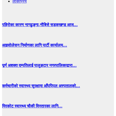
लोकप्रिय
पहिरोका कारण नागढुङ्गा-नौबिसे सडकखण्ड आज…
आइसाेलेसन निर्माणका लागि पार्टी कार्यालय…
पूर्ण अशक्त दम्पतिलाई पालुङटार नगरपालिकाद्वारा…
कर्मचारीको स्वास्थ्य सुरक्षामा आँपपिपल अस्पतालको…
मिरकोट स्वास्थ्य चौकी विस्तारका लागि…