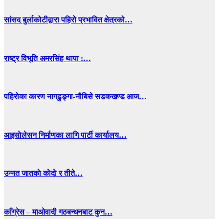
सांसद बुर्लाकोटीद्वारा पहिरो प्रभावित क्षेत्रको…
राष्ट्र विभूति अमरसिंह थापा :…
पहिरोका कारण नागढुङ्गा-नौबिसे सडकखण्ड आज…
आइसाेलेसन निर्माणका लागि पार्टी कार्यालय…
उन्नत जातकाे काेदाे र तीते…
काँग्रेस – माओवादी गठबन्धनबाट कुन…