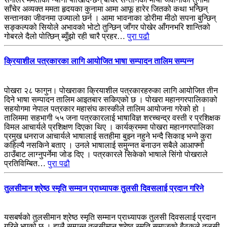
साँचेर अव्यक्त ममता हृदयका कुनामा आमा आफू हारेर जितको कथा भन्छिन्
सन्तानका जीवनमा उज्यालो छर्न । आमा भावनाका डोरीमा मीठो सपना बुन्छिन्
सङ्कल्पको सियोले अभावको भोटो तुन्छिन् जाँगर पोखेर आँगनभरि शान्तिको
गोबरले दैलो पोत्छिन् ब्युँझो रही चारै प्रहर…
पुरा पढौ
क्रियाशील पत्रकारका लागि आयोजित भाषा सम्पादन तालिम सम्पन्न
पोखरा २८ फागुन। पोखराका क्रियाशील पत्रकारहरुका लागि आयोजित तीन
दिने भाषा सम्पादन तालिम आइतबार सकिएको छ । पोखरा महानगरपालिकाको
सहयोगमा नेपाल पत्रकार महासंघ कास्कीले तालिम आयोजना गरेको हो ।
तालिममा सहभागी ५५ जना पत्रकारलाई भाषाविज्ञ शरच्चन्द्र वस्ती र प्रशिक्षक
विमल आचार्यले प्रशिक्षण दिएका थिए । कार्यक्रममा पोखरा महानगरपालिका
प्रमुख धनराज आचार्यले भाषालाई सतहीमा बुझ्न नहुने भन्दै सिकाइ भन्ने कुरा
कहिल्यै नसकिने बताए । उनले भाषालाई समुन्नत बनाउन सबैले आआफ्नो
ठाउँबाट लाग्नुपर्नेमा जोड दिए । पत्रकारले सिकेको भाषाले सिंगो पोखराले
प्रतिविम्बित…
पुरा पढौ
तुलसीमान श्रेष्ठ स्मृति सम्मान प्राध्यापक तुलसी दिवसलाई प्रदान गरिने
यसबर्षको तुलसीमान श्रेष्ठ स्मृति सम्मान प्राध्यापक तुलसी दिवसलाई प्रदान
गरिने भएको छ । हालै सम्पन्न तुलसीमान श्रेष्ठ स्मृति समाजको बैठकले तुलसी