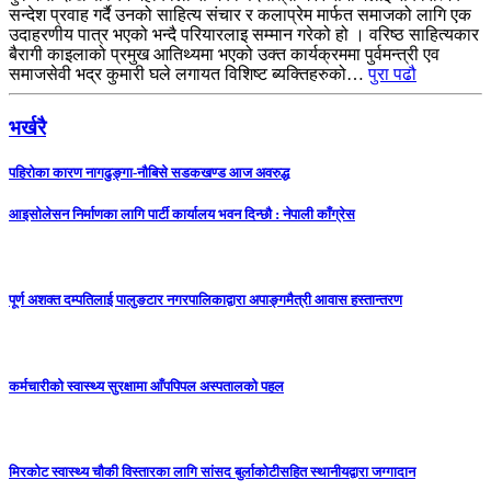
सन्देश प्रवाह गर्दै उनको साहित्य संचार र कलाप्रेम मार्फत समाजको लागि एक
उदाहरणीय पात्र भएको भन्दै परियारलाइ सम्मान गरेको हो । वरिष्ठ साहित्यकार
बैरागी काइलाको प्रमुख आतिथ्यमा भएको उक्त कार्यक्रममा पुर्वमन्त्री एव
समाजसेवी भद्र कुमारी घले लगायत विशिष्ट ब्यक्तिहरुको…
पुरा पढौ
भर्खरै
पहिरोका कारण नागढुङ्गा-नौबिसे सडकखण्ड आज अवरुद्ध
आइसाेलेसन निर्माणका लागि पार्टी कार्यालय भवन दिन्छाै‌‌ : नेपाली काँग्रेस
पूर्ण अशक्त दम्पतिलाई पालुङटार नगरपालिकाद्वारा अपाङ्गमैत्री आवास हस्तान्तरण
कर्मचारीको स्वास्थ्य सुरक्षामा आँपपिपल अस्पतालको पहल
मिरकोट स्वास्थ्य चौकी विस्तारका लागि सांसद बुर्लाकोटीसहित स्थानीयद्वारा जग्गादान