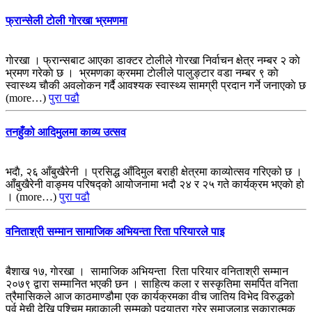
फ्रान्सेली टाेली गाेरखा भ्रमणमा
गाेरखा । फ्रान्सबाट आएका डाक्टर टाेलीले गाेरखा निर्वाचन क्षेत्र नम्बर २ काे
भ्रमण गरेकाे छ । भ्रमणका क्रममा टाेलीले पालुङ्टार वडा नम्बर ९ काे
स्वास्थ्य चाैकी अवलाेकन गर्दै आवश्यक स्वास्थ्य सामग्री प्रदान गर्ने जनाएकाे छ
(more…)
पुरा पढौ
तनहुँको आदिमुलमा काव्य उत्सव
भदाै, २६ आँबुखैरेनी । प्रसिद्ध आँदिमुल बराही क्षेत्रमा काव्योत्सव गरिएको छ ।
आँबुखैरेनी वाङ्मय परिषद्को आयोजनामा भदौ २४ र २५ गते कार्यक्रम भएकाे हो
। (more…)
पुरा पढौ
वनिताश्री सम्मान सामाजिक अभियन्ता रिता परियारले पाइ
बैशाख १७, गाेरखा । सामाजिक अभियन्ता रिता परियार वनिताश्री सम्मान
२०७९ द्वारा सम्मानित भएकी छन । साहित्य कला र सस्कृतिमा समर्पित वनिता
त्रैमासिकले आज काठमाण्डौमा एक कार्यक्रमका वीच जातिय विभेद विरुद्धको
पुर्व मेची देखि पश्चिम महाकाली सम्मको पदयात्रा गरेर समाजलाइ सकारात्मक