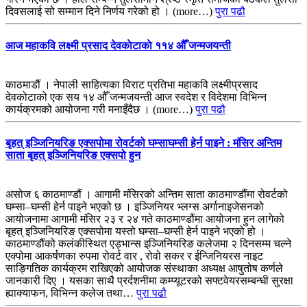
दिवसलाई सो सम्मान दिने निर्णय गरेको हो । (more…)
पुरा पढौ
आज महाकवि लक्ष्मी प्रसाद देवकाेटाकाे ११४ औँ जन्मजयन्ती
काठमाडौं । नेपाली साहित्यका विराट प्रतिभा महाकवि लक्ष्मीप्रसाद
देवकोटाको एक सय १४ औँ जन्मजयन्ती आज स्वदेश र विदेशमा विभिन्न
कार्यक्रमको आयोजना गरी मनाइँदैछ । (more…)
पुरा पढौ
बृहत् इञ्जिनियरिङ एक्सपोमा रोवर्टको घम्साघम्सी हेर्न पाइने : मंसिर अन्तिम
साता बृहत् इञ्जिनियरिङ एक्सपो हुन
असोज ६ काठमाण्डौं । आगामी मंसिरको अन्तिम साता काठमाण्डौंमा रोवर्टको
घम्सा–घम्सी हेर्न पाइने भएको छ । इञ्जिनियर भ्लग्स अर्गानाइजेसनको
आयोजनामा आगामी मंसिर २३ र २४ गते काठमाण्डौंमा आयोजना हुन लागेको
बृहत् इञ्जिनियरिङ एक्सपोमा यस्तो घम्सा–घम्सी हेर्न पाइने भएको हो ।
काठमाण्डौंको कलंकीस्थित एड्भान्स इञ्जिनियरिङ कलेजमा २ दिनसम्म चल्ने
एक्पोमा आकर्षणका रुपमा रोवर्ट वार , रोवो सकर र ईन्जिनियरस नाइट
साङ्गितिक कार्यक्रम राखिएको आयोजक संस्थाका अध्यक्ष आषुतोष कर्णले
जानकारी दिए । यसका साथै प्रर्दशनीमा कम्प्यूटरको सफ्टवेयरसम्बन्धी सुरक्षा
ह्याक्याफन, विभिन्न कलेज तथा…
पुरा पढौ