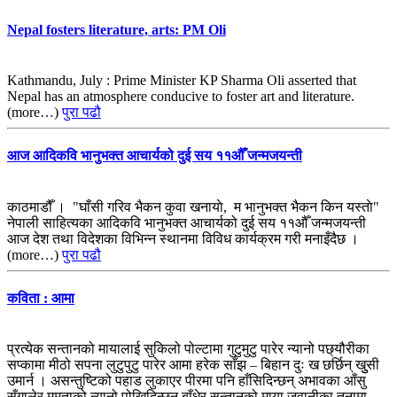
Nepal fosters literature, arts: PM Oli
Kathmandu, July : Prime Minister KP Sharma Oli asserted that
Nepal has an atmosphere conducive to foster art and literature.
(more…)
पुरा पढौ
आज आदिकवि भानुभक्त आचार्यको दुई सय ११औँ जन्मजयन्ती
काठमाडौँ । "घाँसी गरिव भैकन कुवा खनायाे, म भानुभक्त भैकन किन यस्ताे"
नेपाली साहित्यका आदिकवि भानुभक्त आचार्यको दुई सय ११औँ जन्मजयन्ती
आज देश तथा विदेशका विभिन्न स्थानमा विविध कार्यक्रम गरी मनाइँदैछ ।
(more…)
पुरा पढौ
कविता : आमा
प्रत्येक सन्तानको मायालाई सुकिलो पोल्टामा गुटुमुटु पारेर न्यानो पछ्यौरीका
सप्कामा मीठो सपना लुटुपुटु पारेर आमा हरेक साँझ – बिहान दुः ख छर्छिन् खुुसी
उमार्न । असन्तुष्टिको पहाड लुकाएर पीरमा पनि हाँसिदिन्छन् अभावका आँसु
सँगालेर ममताको न्यानो पोखिदिन्छन् बाँधेर सन्तानको माया जवानीका तुनामा