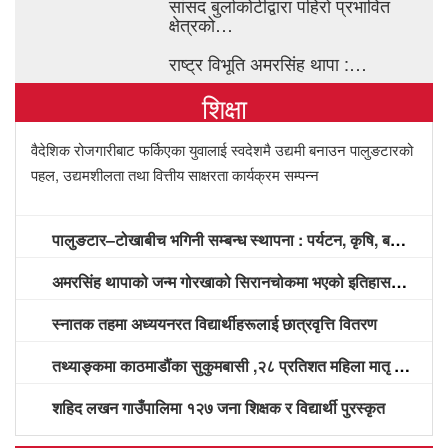
सांसद बुर्लाकोटीद्वारा पहिरो प्रभावित
क्षेत्रको…
राष्ट्र विभूति अमरसिंह थापा :…
शिक्षा
वैदेशिक रोजगारीबाट फर्किएका युवालाई स्वदेशमै उद्यमी बनाउन पालुङटारको
पहल, उद्यमशीलता तथा वित्तीय साक्षरता कार्यक्रम सम्पन्न
पालुङटार–टोखाबीच भगिनी सम्बन्ध स्थापना : पर्यटन, कृषि, बजार प्रवद्र्धन र विकास साझेदारीमा सहकार्य गर्ने सहमति
अमरसिंह थापाको जन्म गोरखाको सिरानचोकमा भएको इतिहासविद्हरूको दाबी
स्नातक तहमा अध्ययनरत विद्यार्थीहरूलाई छात्रवृत्ति वितरण
तथ्याङ्कमा काठमाडौंका सुकुमबासी ,२८ प्रतिशत महिला मातृ स्वास्थ्य सेवाको पूर्ण चक्रबाट वञ्चित
शहिद लखन गाउँपालिमा १२७ जना शिक्षक र विद्यार्थी पुरस्कृत