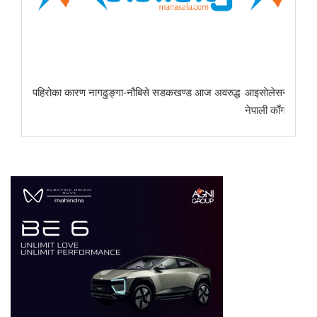
पहिरोका कारण नागढुङ्गा-नौबिसे सडकखण्ड आज अवरुद्ध
आइसाेलेसन निर्माणका 
नेपाली काँग्रेस