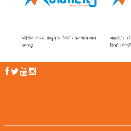
पहिरोका कारण नागढुङ्गा-नौबिसे सडकखण्ड आज
आइसाेलेसन निर
अवरुद्ध
दिन्छाै‌‌ : नेपा