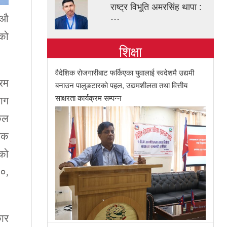
राष्ट्र विभूति अमरसिंह थापा :
…
 औ
िको
शिक्षा
वैदेशिक रोजगारीबाट फर्किएका युवालाई स्वदेशमै उद्यमी
्रम
बनाउन पालुङटारको पहल, उद्यमशीलता तथा वित्तीय
साक्षरता कार्यक्रम सम्पन्न
भाग
कुल
सोक
एको
००,
कार