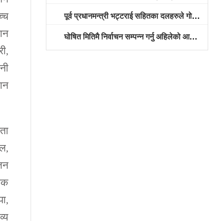
पूर्व प्रधानमन्त्री भट्टराई सहितका दलहरुले गोरखामा उम्मेदवारी दर्ता गराए
च्च
मान
घोषित मितिमै निर्वाचन सम्पन्न गर्नु अहिलेको आवश्यकता भएको नेकपा नेता श्रेष्ठको भनाइ
री,
जनी
मान
िता
ेल,
ुजन
्षक
पा,
व्य