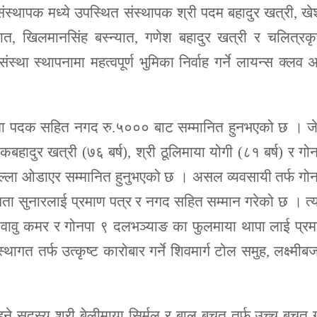
्थापक मध्ये उपस्थित संस्थापक श्री पदम बहादुर खत्री, ख
यात, खिलमानसिंह बस्न्यात, गणेश बहादुर खत्री र चलित्रकृ
ा स्थापनामा महत्वपूर्ण भुमिका निर्वाह गर्ने लायन्स क्लव
्घसेवा पदक सहित नगद रु.५००० बाट सम्मानित हुनभएको छ । जे
कबहादुर खत्री (७६ बर्ष), श्री ठूलिमाया योगी (८१ बर्ष) र गो
दोसल्ला ओडाएर सम्मानित हुनुभएको छ । असल व्यवसायी तर्फ गो
ंगिता सुनारलाई प्रमाण पत्र र नगद सहित सम्मान गरेको छ । त्
ेशवावु कमर र गोनपा ९ दलभञ्याङ का फुलमाया थापा लाई प्र
ागत तर्फ उत्कृष्ट कारोबार गर्ने शिवमार्ग टोल समुह, लक्ष्मीब
 सदस्य श्री बेलीमाया सिर्मल र बाल बचत तर्फ उच्च बचत गर