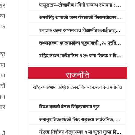
पालुङटार–टोखाबीच भगिनी सम्बन्ध स्थापना : पर्यटन, कृषि, बजार प्रवद्र्धन र विकास साझेदारीमा सहकार्य गर्ने सहमति
ेशर
ष्ण
अमरसिंह थापाको जन्म गोरखाको सिरानचोकमा भएको इतिहासविद्हरूको दाबी
 अफ
स्नातक तहमा अध्ययनरत विद्यार्थीहरूलाई छात्रवृत्ति वितरण
तथ्याङ्कमा काठमाडौंका सुकुमबासी ,२८ प्रतिशत महिला मातृ स्वास्थ्य सेवाको पूर्ण चक्रबाट वञ्चित
ष्ठ
शहिद लखन गाउँपालिमा १२७ जना शिक्षक र विद्यार्थी पुरस्कृत
नपा
राजनीति
नपा
यसै
राष्ट्रिय सभामा कांग्रेस दलको नेतामा कमला पन्त मनोनीत
माण
विपक्ष दलको बैठक सिंहदरबारमा सुरु
जार
समानुपातिकतर्फको सिट सङ्ख्या सार्वजनिक, कुन दलले कति सिट पाए? (सूचीसहित)
गोरखा निर्वाचन क्षेत्र नम्बर १ मा सुदन गुरुङ विजयी
्ने