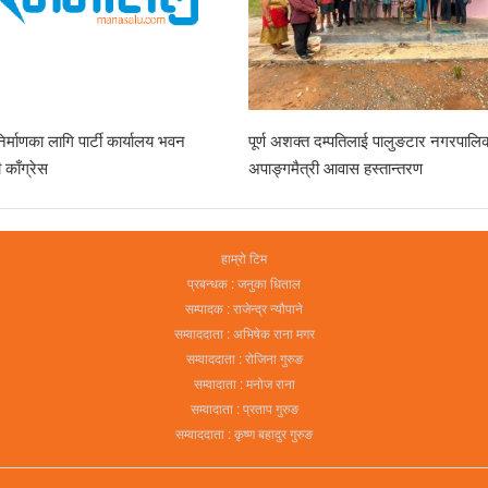
्माणका लागि पार्टी कार्यालय भवन
पूर्ण अशक्त दम्पतिलाई पालुङटार नगरपालिका
ली काँग्रेस
अपाङ्गमैत्री आवास हस्तान्तरण
हाम्रो टिम
प्रबन्धक : जनुका धिताल
सम्पादक : राजेन्द्र न्यौपाने
सम्वाददाता : अभिषेक राना मगर
सम्वाददाता : रोजिना गुरुङ
सम्वादाता : मनोज राना
सम्वादाता : प्रताप गुरुङ
सम्वाददाता : कृष्ण बहादुर गुरुङ