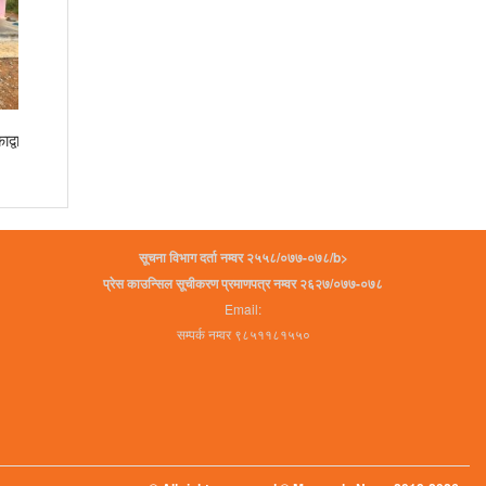
द्वारा
कर्मचारीको स्वास्थ्य सुरक्षामा आँपपिपल अस्पतालको
पहल
सूचना विभाग दर्ता नम्वर २५५८/०७७-०७८/b>
प्रेस काउन्सिल सूचीकरण प्रमाणपत्र नम्वर २६२७/०७७-०७८
Email:
सम्पर्क नम्वर ९८५११८१५५०