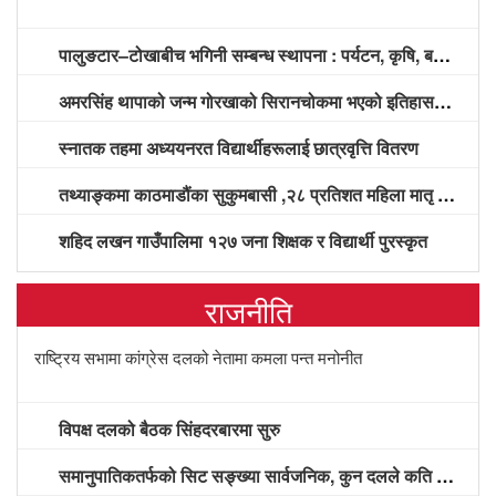
पालुङटार–टोखाबीच भगिनी सम्बन्ध स्थापना : पर्यटन, कृषि, बजार प्रवद्र्धन र विकास साझेदारीमा सहकार्य गर्ने सहमति
अमरसिंह थापाको जन्म गोरखाको सिरानचोकमा भएको इतिहासविद्हरूको दाबी
स्नातक तहमा अध्ययनरत विद्यार्थीहरूलाई छात्रवृत्ति वितरण
तथ्याङ्कमा काठमाडौंका सुकुमबासी ,२८ प्रतिशत महिला मातृ स्वास्थ्य सेवाको पूर्ण चक्रबाट वञ्चित
शहिद लखन गाउँपालिमा १२७ जना शिक्षक र विद्यार्थी पुरस्कृत
राजनीति
राष्ट्रिय सभामा कांग्रेस दलको नेतामा कमला पन्त मनोनीत
विपक्ष दलको बैठक सिंहदरबारमा सुरु
समानुपातिकतर्फको सिट सङ्ख्या सार्वजनिक, कुन दलले कति सिट पाए? (सूचीसहित)