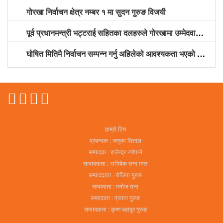
गोरखा निर्वाचन क्षेत्र नम्बर १ मा सुदन गुरुङ विजयी
पूर्व प्रधानमन्त्री भट्टराई सहितका दलहरुले गोरखामा उम्मेदवारी दर्ता गराए
घोषित मितिमै निर्वाचन सम्पन्न गर्नु अहिलेको आवश्यकता भएको नेकपा नेता श्रेष्ठको भनाइ
हाम्रो टिम
प्रबन्धक : जनुका धिताल
सम्पादक : राजेन्द्र न्यौपाने
सम्वाददाता : अभिषेक राना मगर
सम्वाददाता : रोजिना गुरुङ
सम्वादाता : मनोज राना
सम्वादाता : प्रताप गुरुङ
सम्वाददाता : कृष्ण बहादुर गुरुङ