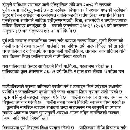
दोस्रो संबिधान सभाबाट जारी ऐतिहासिक संबिधान २०७२ ले राज्यको
पुर्नसंरचना गरि मुलुकलाई ७ वटा प्रदेशमा बिभाजन गरे पश्चात गण्डकी प्रदेशको
सुदुर पश्चिम स्याङ्जामा अबस्थित कालिगण्डकी गाउँपालिका स्थानीय निकाय
पुनर्संरचना आयोगले साबिक श्रीकृष्णगण्डकी, बिर्घा, आलमदेबी र चण्डीभञ्ज्याङ
गाबिस मिलाएर बनाईएको हो । यसको जनसंख्या २१७२८ (२०६८ को जनगणना
अनुसार ) छ भने क्षेत्रफल ७३.५१ वर्ग कि.मि छ।
पुर्ब तर्फ गल्याङ नगरपालिका उत्तर तर्फ गल्याङ नगरपालिका, गुल्मी जिल्लाको
कालीगण्डकी तथा सत्यवती गाउँपालिका, पश्चिम तर्फ पाल्पा जिल्लाको तानसेन
नगरपालिका र दक्षिणतर्फ बगनासकाली गाउँपालिका, तानसेन नगरपालिका यति
चार किल्ला भित्र कालिगण्डकी गाउँपालिका रहेको छ ।
यस पालिकाकाे केन्द्र साविकको विर्घा गा.वि.स., गहलाममा रहेकाे छ ।
पालिकाकाे कुल क्षेत्रफल ७३.५१ वर्ग कि.मि. र हाल वडा सँख्या ७ रहेका छन्
।
गाउँपालिकाले सुख्खा जमिनकाे प्रयाेग गर्ने र उत्पादन लिने उदेश्यले स्थानीय
प्रविधि र जनशक्तिकाे प्रयाेग गरी जग्गा भाडामा लिएर ड्रागन खेती गरेकाे छ ।
न्यूनतम विजुली महसुल निशुल्क गरेकाे छ । गाउँमा अस्पताल सञ्चालनमा ल्याएर
निशुल्क उपचार गरेकाे छ । गाउँमा बच्चा जन्मने वित्तिकै स्वास्थ्य विमा गरेकाे छ
। कुनैपनि नागरिक उपचार अभावमा चन्दा सङ्कलन गर्न जानुपर्ने वा उपचार
नपाएर अकालमा ज्यान गुमाउनुपर्ने अवस्था आउन नदिन नागरिककाे उपचार
जिम्मा पालिकाले लिएकाे छ ।
विद्यालयमा पूर्ण निशुल्क शिक्षा प्रदान गरेकाे छ । पालिकामा नीजि विद्यालय तर्फ