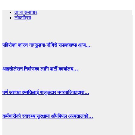
ताजा समाचार
लोकप्रिय
पहिरोका कारण नागढुङ्गा-नौबिसे सडकखण्ड आज…
आइसाेलेसन निर्माणका लागि पार्टी कार्यालय…
पूर्ण अशक्त दम्पतिलाई पालुङटार नगरपालिकाद्वारा…
कर्मचारीको स्वास्थ्य सुरक्षामा आँपपिपल अस्पतालको…