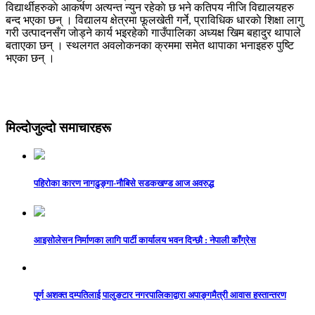
विद्यार्थीहरुकाे आकर्षण अत्यन्त न्युन रहेकाे छ भने कतिपय नीजि विद्यालयहरु
बन्द भएका छन् । विद्यालय क्षेत्रमा फूलखेती गर्ने, प्राविधिक धारकाे शिक्षा लागु
गरी उत्पादनसँग जाेड्ने कार्य भइरहेकाे गाउँपालिका अध्यक्ष खिम बहादुर थापाले
बताएका छन् । स्थलगत अवलाेकनका क्रममा समेत थापाका भनाइहरु पुष्टि
भएका छन् ।
मिल्दोजुल्दो समाचारहरू
पहिरोका कारण नागढुङ्गा-नौबिसे सडकखण्ड आज अवरुद्ध
आइसाेलेसन निर्माणका लागि पार्टी कार्यालय भवन दिन्छाै‌‌ : नेपाली काँग्रेस
पूर्ण अशक्त दम्पतिलाई पालुङटार नगरपालिकाद्वारा अपाङ्गमैत्री आवास हस्तान्तरण