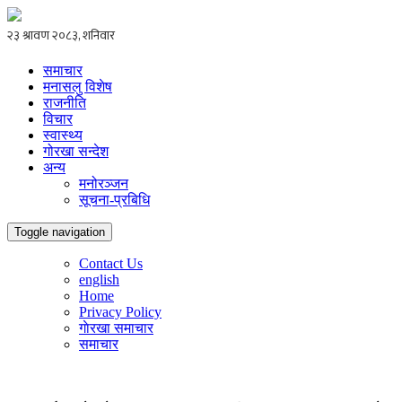
समाचार
मनासलु विशेष
राजनीति
विचार
स्वास्थ्य
गोरखा सन्देश
अन्य
मनोरञ्जन
सूचना-प्रबिधि
Toggle navigation
Contact Us
english
Home
Privacy Policy
गाेरखा समाचार
समाचार