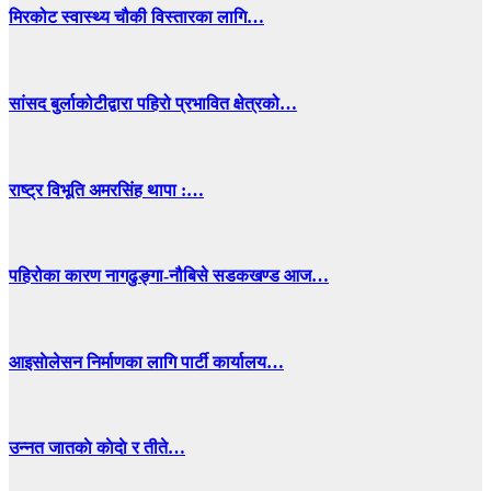
मिरकोट स्वास्थ्य चौकी विस्तारका लागि…
सांसद बुर्लाकोटीद्वारा पहिरो प्रभावित क्षेत्रको…
राष्ट्र विभूति अमरसिंह थापा :…
पहिरोका कारण नागढुङ्गा-नौबिसे सडकखण्ड आज…
आइसाेलेसन निर्माणका लागि पार्टी कार्यालय…
उन्नत जातकाे काेदाे र तीते…