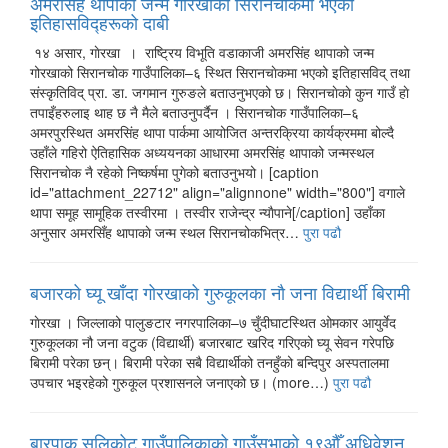
अमरसिंह थापाको जन्म गोरखाको सिरानचोकमा भएको
इतिहासविद्हरूको दाबी
१४ असार, गाेरखा । राष्ट्रिय विभूति वडाकाजी अमरसिंह थापाको जन्म
गोरखाको सिरानचोक गाउँपालिका–६ स्थित सिरानचाेकमा भएको इतिहासविद् तथा
संस्कृतिविद् प्रा. डा. जगमान गुरुङले बताउनुभएको छ। सिरानचाेकाे कुन गाउँ हाे
तपाइँहरुलाइ थाह छ नै मैले बताउनुपर्दैन । सिरानचोक गाउँपालिका–६
अमरपुरस्थित अमरसिंह थापा पार्कमा आयोजित अन्तरक्रिया कार्यक्रममा बोल्दै
उहाँले गहिरो ऐतिहासिक अध्ययनका आधारमा अमरसिंह थापाको जन्मस्थल
सिरानचाेक नै रहेको निष्कर्षमा पुगेको बताउनुभयो। [caption
id="attachment_22712" align="alignnone" width="800"] वगाले
थापा समूह सामूहिक तस्वीरमा । तस्वीर राजेन्द्र न्याैपाने[/caption] उहाँका
अनुसार अमरसिँह थापाकाे जन्म स्थल सिरानचोकभित्र…
पुरा पढौ
बजारको घ्यू खाँदा गोरखाको गुरुकूलका नाै जना विद्यार्थी बिरामी
गाेरखा । जिल्लाको पालुङटार नगरपालिका–७ चुँदीघाटस्थित ओमकार आयुर्वेद
गुरुकूलका नौ जना वटुक (विद्यार्थी) बजारबाट खरिद गरिएको घ्यू सेवन गरेपछि
बिरामी परेका छन्। बिरामी परेका सबै विद्यार्थीको तनहुँको बन्दिपुर अस्पतालमा
उपचार भइरहेको गुरुकूल प्रशासनले जनाएको छ। (more…)
पुरा पढौ
बारपाक सुलिकोट गाउँपालिकाको गाउँसभाको १९औँ अधिवेशन