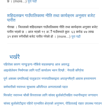
छ । (more…)
पुरा पढौ
शहिदलखन गाउँपालिकामा नीति तथा कार्यक्रम अनुसार बजेट
पारीत
गाेरखा । जिल्लाकाे शहिदलखन गाउँपालिकामा नीति तथा कार्यक्रम अनुसार बजेट
पारीत भएकाे छ । आज भएकाे १९ अाैँ गाउँसभाले कुल ६३ कराेड ४७ लाख
३१ हजार रुपैयाँकाे बजेट पारीत गरेकाे हाे । (more…)
पुरा पढौ
भर्खरै
पहिरोका कारण नागढुङ्गा-नौबिसे सडकखण्ड आज अवरुद्ध
आइसाेलेसन निर्माणका लागि पार्टी कार्यालय भवन दिन्छाै‌‌ : नेपाली काँग्रेस
पूर्ण अशक्त दम्पतिलाई पालुङटार नगरपालिकाद्वारा अपाङ्गमैत्री आवास हस्तान्तरण
कर्मचारीको स्वास्थ्य सुरक्षामा आँपपिपल अस्पतालको पहल
मिरकोट स्वास्थ्य चौकी विस्तारका लागि सांसद बुर्लाकोटीसहित स्थानीयद्वारा जग्गादान
सांसद बुर्लाकोटीद्वारा पहिरो प्रभावित क्षेत्रको अनुगमन, पीडितलाई राहत उपलब्ध गराउन