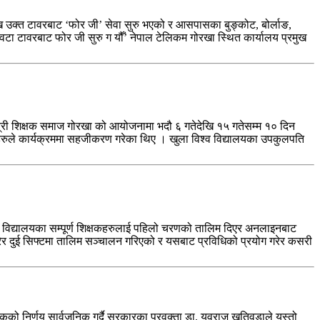
ि उक्त टावरबाट ‘फोर जी’ सेवा सुरु भएको र आसपासका बुङ्कोट, बोर्लाङ,
 वटा टावरबाट फोर जी सुरु ग यौँ’ नेपाल टेलिकम गोरखा स्थित कार्यालय प्रमुख
त्री शिक्षक समाज गोरखा को आयोजनामा भदौ ६ गतेदेखि १५ गतेसम्म १० दिन
कहरुले कार्यक्रममा सहजीकरण गरेका थिए । खुला विश्व विद्यालयका उपकुलपति
 विद्यालयका सम्पूर्ण शिक्षकहरुलाई पहिलो चरणको तालिम दिएर अनलाइनबाट
 गरेर दुई सिफ्टमा तालिम सञ्चालन गरिएको र यसबाट प्रविधिको प्रयोग गरेर कसरी
को निर्णय सार्वजनिक गर्दै सरकारका प्रवक्ता डा. युवराज खतिवडाले यस्तो