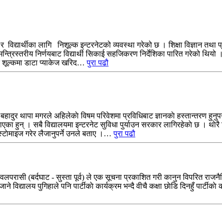
विद्यार्थीका लागि निशूल्क इन्टरनेटको व्यवस्था गरेको छ । शिक्षा विज्ञान तथा प
मन्त्रिस्तरीय निर्णयबाट विद्यार्थी सिकाई सहजिकरण निर्देशिका पारित गरेको थिय
यत शूल्कमा डाटा प्याकेज खरिद…
पुरा पढौ
 बहादुर थापा मगरले अहिलेकाे विषम परिवेशमा प्रविधिबाट ज्ञानकाे हस्तान्तरण हुन
ताएका हुन् । सबै विद्यालयमा इन्टरनेट सुविधा पुर्याउन सरकार लागिरहेकाे छ । थाे
्टाेमाइज गरेर लैजानुपर्ने उनले बताए ।…
पुरा पढौ
वलपरासी (बर्दघाट - सुस्ता पूर्व) ले एक सूचना प्रकाशित गरी कानुन विपरित राजनै
े विद्यालय पुगिहाले पनि पार्टीकाे कार्यक्रम भन्दै वीचै कक्षा छाेडि दिनहुँ पार्ट