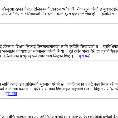
मकैपुरमा रहेको नेपाल टेलिकमको टावरले ‘फोर जी’ सेवा सुरु गरेको छ बुधवारदेख
‘फोर जी’ नेपाल टेलिकमको मोवाईलमा चल्ने दु्रत इन्टरनेट सेवा हो । ‘हामीले १४
लाई एकैसाथ शिक्षण सिकाई क्रियाकलापका लागि प्रविधि सिकाएको छ । प्रविधिमै
अनलाइन कार्याशाला सञ्चालन गरेको थियो । दुई दर्जन भन्दा धेरै दक्ष प्राविधि
 वटा गाउँपालिका प्रमुखहरुले समेत भाग लिएका थिए ।…
पुरा पढौ
ुका लागि अनलाइन तालिमको सुरुवात गरेको छ । पालिकाको ९ वटै वडा भित्र रहेका
ु भएको तालिममा वडा नं. १ देखि ९ सम्मका शिक्षकहरु सहभागि छन् । विहान र साँझ
द्र…
पुरा पढौ
 १ देखि सञ्चालनमा ल्याउने निर्णय गरेको छ । मन्त्रिपरिषद्को हिजो बसेको बैठक