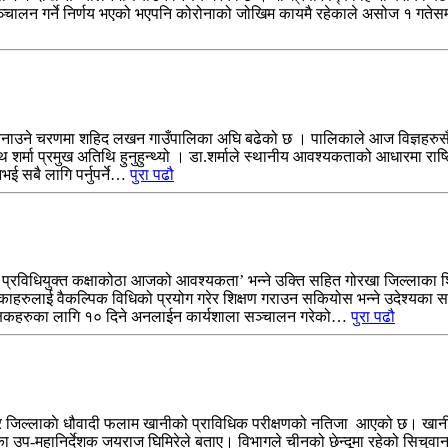
ालन गर्ने निर्णय भएको भएपनि कोरोनाको जोखिम कायमै रहेकाले असोज १ गतेसम्
रम बनाउने चरणमा शहिद लखन गाउँपालिका अघि बढेको छ । पालिकाले आज विज्ञहरुसँग 
्मा प्रमुख अतिथि हुनुहुन्थ्यो । डा.शर्माले स्थानीय आवश्यकताको आधारमा राष्ट्
 नभई सबै लागि पर्नुपर्ने…
पुरा पढौ
् । प्रविधियुक्त कक्षाकोठा आजको आवश्यकता’ भन्ने उक्ति सहित गोरखा जिल्लाका
िकाहरुलाई वैकल्पिक विधिको प्रयोग गरेर शिक्षण गराउन सकियोस भन्ने उदेश्यका 
िक्षकहरुका लागि १० दिने अनलाईन कार्यशाला सञ्चालन गरेको…
पुरा पढौ
र जिल्लाकाे धौवादी फलाम खानीको प्राविधिक परीक्षणको नतिजा आएको छ। खानी तथ
 उप-महानिर्देशक जयराज घिमिरेले बताए। विभागले चीनको छेन्दूमा रहेको सिचुवान 