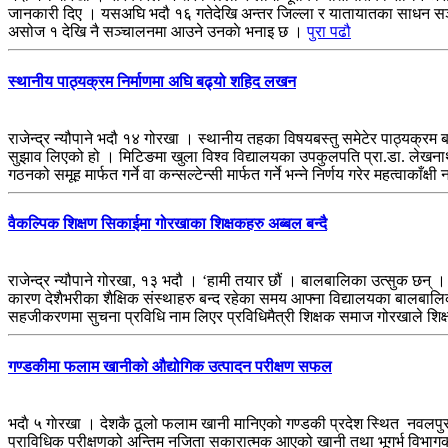
जानकारी दिए । यसअघि भदौ १६ गतेदेखि अन्तर जिल्ला र यातायातका साधन सञ्च
असोज १ देखि नै सञ्चालनमा आउने उनकाे भनाइ छ ।
पुरा पढौ
स्थानीय पाठ्यक्रम निर्माणमा अघि बढ्यो शहिद लखन
राजेन्द्र न्यौपाने भदौ १४ गोरखा । स्थानीय तहका विषयबस्तु समेटेर पाठ्यक्
सुझाव लिएको हो । मिटिङमा खुला विश्व विद्यालयका उपकुलपति प्रा.डा. लेखनाथ शर
गठनको समूह मार्फत गर्ने वा कन्सल्टेन्सी मार्फत गर्ने भन्ने निर्णय गरेर महत्वाकाँक्षी
वैकल्पिक शिक्षण सिकाईमा गोरखाका शिक्षकहरु अब्बल बन्दै
राजेन्द्र न्यौपाने गोरखा, १३ भदौ । ‘हामी तयार छौं । बालबालिका उत्सुक छन
कारण देशैभरीका शैक्षिक संस्थाहरु बन्द रहेका समय आफ्ना विद्यालयका बालबाल
सहजीकरणमा सुचना प्रविधि नाम लिएर प्रविधिमैत्री शिक्षक समाज गोरखाले श
गण्डकीमा फलाम खानीको औद्योगिक उत्पादन परीक्षण सफल
भदाै ५ गाेरखा । देशकै ठूलो फलाम खानी मानिएको गण्डकी प्रदेश स्थित नवलपु
प्राविधिक परीक्षणको अन्तिम नजिता सकारात्मक आएको खानी तथा भूगर्भ विभागका