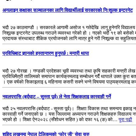
अनलाइन कक्षाका सञ्चालनका लागि विद्यार्थीलाई सरकारकाे निःशुल्क इन्टरनेट
भदाै २७ काठमाण्डाै । सरकारले आगामी असोज १ गतेदेखि लागु हुनेगरि विद्यालय र 
निशूल्क इन्टरनेट उपलब्ध गराउने व्यवस्था गरेको हो । गएकाे भदौ १९ को बसेकाे 
प्रदायक संस्थाबाट शैक्षिक प्रयोजनको लागि मात्र हुने गरी निशूल्क वा सहुलि
प्रविधिबाट ज्ञानकाे हस्तान्तरण हुनुपर्छ : मन्त्री थापा
भदाै २७ गाेरखा । गण्डकी प्रदेशका भूमी व्यवस्था तथा कृषि सहकारी मन्त्री लेख
प्रविधिमैत्री तालिमकाे समापान कार्यक्रमलाइ सम्बाेधन गर्दै थापाले उक्त कुरा ब
। एक वर्षकाे सिकाइलाइ ६ महिनामा कसरी सक्ने भन्ने विषयमा पाठ्यक्रमलाइ कस
नवलपरासि (बर्दघाट – सुस्ता पूर्व) ले नेता शिक्षकलाइ कारवाही गर्ने
भदाै २५ नवलपरासि (बर्दघाट - सुस्ता पूर्व)। शिक्षाा विकास तथा समन्वय इकाइ न
कारवाही गर्ने जनाएकाे छ । यस जिल्लामा अध्यापन गराउने शिक्षकहरु विद्यालय नजान
भएकाे हाे । शिक्षा ऐन२०२८ (सँशाेधन सहित ) काे दफा १६ (ङ) काे…
पुरा पढौ
शहिद लखनमा नेपाल टेलिकमकाे ‘फोर जी’ सेवा सुरु