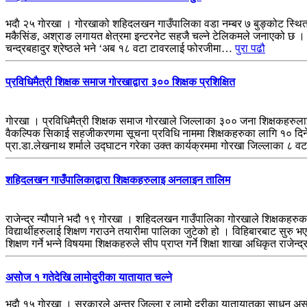
भदाै २५ गाेरखा । गोरखाको शहिदलखन गाउँपालिका वडा नम्बर ७ बुङ्कोट स्थित 
मकैसिंङ, अश्राङ लगायत क्षेत्रमा इन्टरनेट सहजै चल्ने टेलिकमले जनाएको छ । 
चन्द्रबहादुर श्रेष्ठले भने ‘अब १८ वटा टावरलाई फोरजीमा…
पुरा पढौ
प्रविधिमैत्री शिक्षक समाज गोरखाद्वारा ३०० शिक्षक प्रशिक्षित
गाेरखा । प्रविधिमैत्री शिक्षक समाज गोरखाले जिल्लाका ३०० जना शिक्षकहरु
वैकल्पिक सिकाई सहजीकरणमा सूचना प्रविधि नाममा शिक्षकहरुका लागि १० दिने 
प्रा.डा.लेखनाथ शर्माले उद्घाटन गरेका उक्त कार्यक्रममा गोरखा जिल्लाका ८
शहिदलखन गाउँपालिकाद्वारा शिक्षकहरुलाइ अनलाइन तालिम
राजेन्द्र न्यौपाने भदौ १९ गोरखा । शहिदलखन गाउँपालिका गोरखाले शिक्षकहर
विद्यार्थीहरुलाई शिक्षण गराउने तयारीमा पालिका जुटेको हो । विहिबारबाट सुर
शिक्षण गर्ने भन्ने विषयमा शिक्षकहरुले सीप प्राप्त गर्ने शिक्षा शाखा अधिकृत राजेन्
असोज १ गतेदेखि लामाेदुरीका यातायात चल्ने
भदाै १५ गाेरखा । सरकारले अन्तर जिल्ला र लामो दूरीका यातायातका साधन असोज