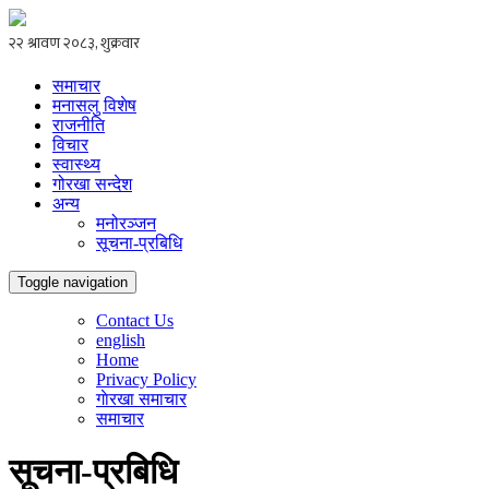
समाचार
मनासलु विशेष
राजनीति
विचार
स्वास्थ्य
गोरखा सन्देश
अन्य
मनोरञ्जन
सूचना-प्रबिधि
Toggle navigation
Contact Us
english
Home
Privacy Policy
गाेरखा समाचार
समाचार
सूचना-प्रबिधि