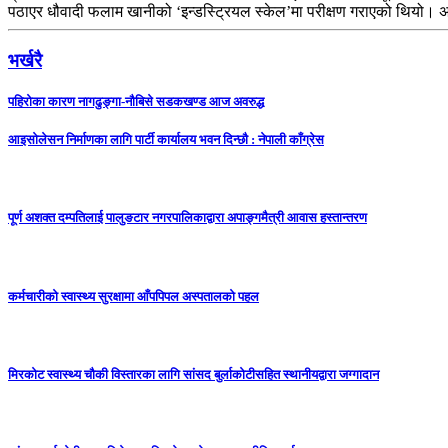
पठाएर धौवादी फलाम खानीको ‘इन्डस्ट्रियल स्केल’मा परीक्षण गराएको थियो।
भर्खरै
पहिरोका कारण नागढुङ्गा-नौबिसे सडकखण्ड आज अवरुद्ध
आइसाेलेसन निर्माणका लागि पार्टी कार्यालय भवन दिन्छाै‌‌ : नेपाली काँग्रेस
पूर्ण अशक्त दम्पतिलाई पालुङटार नगरपालिकाद्वारा अपाङ्गमैत्री आवास हस्तान्तरण
कर्मचारीको स्वास्थ्य सुरक्षामा आँपपिपल अस्पतालको पहल
मिरकोट स्वास्थ्य चौकी विस्तारका लागि सांसद बुर्लाकोटीसहित स्थानीयद्वारा जग्गादान