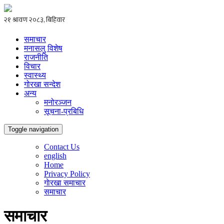
समाचार
मनासलु विशेष
राजनीति
विचार
स्वास्थ्य
गोरखा सन्देश
अन्य
मनोरञ्जन
सूचना-प्रबिधि
Toggle navigation
Contact Us
english
Home
Privacy Policy
गाेरखा समाचार
समाचार
समाचार