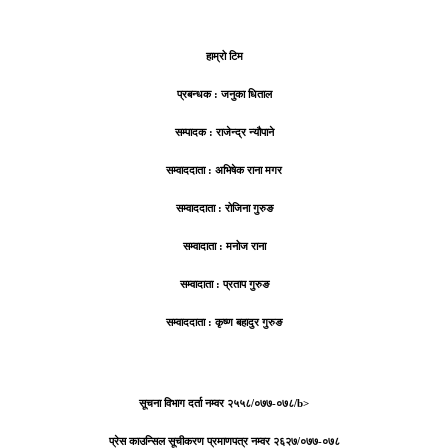
हाम्रो टिम
प्रबन्धक : जनुका धिताल
सम्पादक : राजेन्द्र न्यौपाने
सम्वाददाता : अभिषेक राना मगर
सम्वाददाता : रोजिना गुरुङ
सम्वादाता : मनोज राना
सम्वादाता : प्रताप गुरुङ
सम्वाददाता : कृष्ण बहादुर गुरुङ
सूचना विभाग दर्ता नम्वर २५५८/०७७-०७८/b>
प्रेस काउन्सिल सूचीकरण प्रमाणपत्र नम्वर २६२७/०७७-०७८