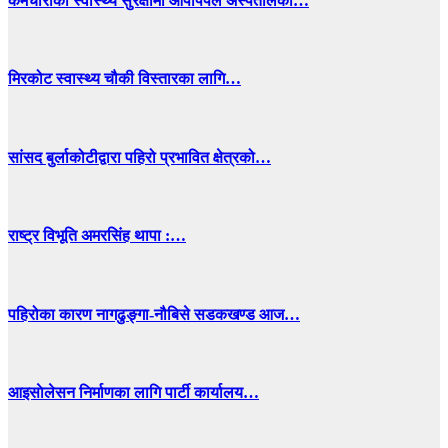
कर्मचारीको स्वास्थ्य सुरक्षामा आँपपिपल अस्पतालको…
मिरकोट स्वास्थ्य चौकी विस्तारका लागि…
सांसद बुर्लाकोटीद्वारा पहिरो प्रभावित क्षेत्रको…
राष्ट्र विभूति अमरसिंह थापा :…
पहिरोका कारण नागढुङ्गा-नौबिसे सडकखण्ड आज…
आइसाेलेसन निर्माणका लागि पार्टी कार्यालय…