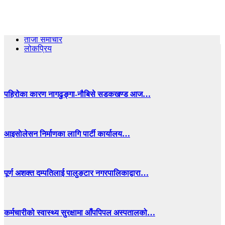
ताजा समाचार
लोकप्रिय
पहिरोका कारण नागढुङ्गा-नौबिसे सडकखण्ड आज…
आइसाेलेसन निर्माणका लागि पार्टी कार्यालय…
पूर्ण अशक्त दम्पतिलाई पालुङटार नगरपालिकाद्वारा…
कर्मचारीको स्वास्थ्य सुरक्षामा आँपपिपल अस्पतालको…