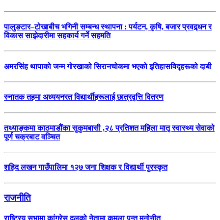
पालुङटार–टोखाबीच भगिनी सम्बन्ध स्थापना : पर्यटन, कृषि, बजार प्रवद्र्धन र
विकास साझेदारीमा सहकार्य गर्ने सहमति
अमरसिंह थापाको जन्म गोरखाको सिरानचोकमा भएको इतिहासविद्हरूको दाबी
स्नातक तहमा अध्ययनरत विद्यार्थीहरूलाई छात्रवृत्ति वितरण
तथ्याङ्कमा काठमाडौंका सुकुमबासी ,२८ प्रतिशत महिला मातृ स्वास्थ्य सेवाको
पूर्ण चक्रबाट वञ्चित
शहिद लखन गाउँपालिमा १२७ जना शिक्षक र विद्यार्थी पुरस्कृत
राजनीति
राष्ट्रिय सभामा कांग्रेस दलको नेतामा कमला पन्त मनोनीत