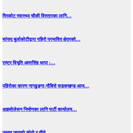
मिरकोट स्वास्थ्य चौकी विस्तारका लागि…
सांसद बुर्लाकोटीद्वारा पहिरो प्रभावित क्षेत्रको…
राष्ट्र विभूति अमरसिंह थापा :…
पहिरोका कारण नागढुङ्गा-नौबिसे सडकखण्ड आज…
आइसाेलेसन निर्माणका लागि पार्टी कार्यालय…
उन्नत जातकाे काेदाे र तीते…