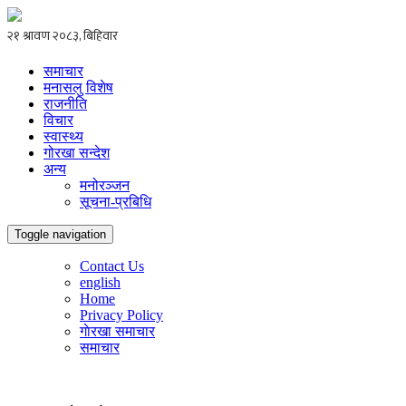
समाचार
मनासलु विशेष
राजनीति
विचार
स्वास्थ्य
गोरखा सन्देश
अन्य
मनोरञ्जन
सूचना-प्रबिधि
Toggle navigation
Contact Us
english
Home
Privacy Policy
गाेरखा समाचार
समाचार